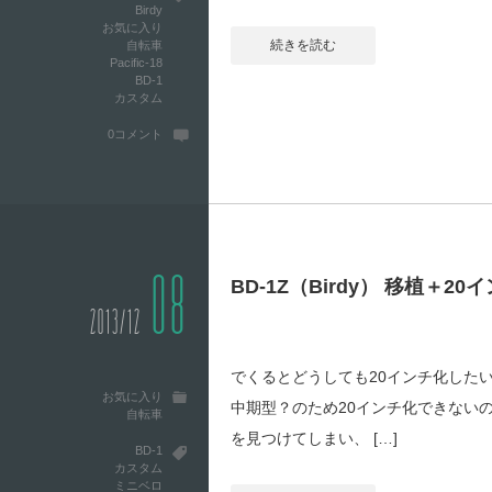
Birdy
お気に入り
続きを読む
自転車
Pacific-18
BD-1
カスタム
0コメント
08
BD-1Z（Birdy） 移植＋20
2013/12
でくるとどうしても20インチ化したい。 し
お気に入り
中期型？のため20インチ化できない
自転車
を見つけてしまい、 […]
BD-1
カスタム
ミニベロ