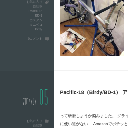
お気に入り
自転車
Pacific-18
BD-1
カスタム
ミニベロ
Birdy
0コメント
05
Pacific-18（Birdy/BD-
2014/07
って研磨しようか悩みました。 グラ
お気に入り
に使い道がない… Amazonでポチ
自転車