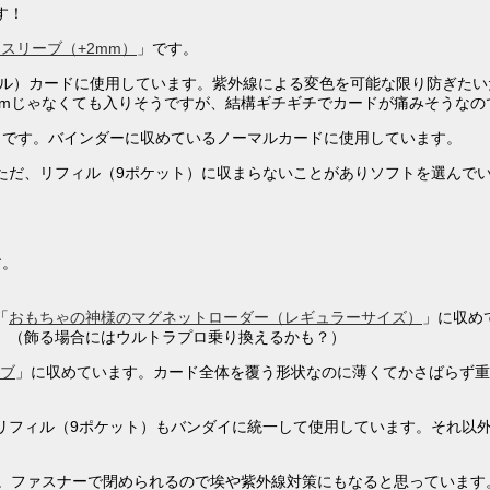
す！
スリーブ（+2mm）
」です。
ャル）カードに使用しています。紫外線による変色を可能な限り防ぎたい
2mmじゃなくても入りそうですが、結構ギチギチでカードが痛みそうな
」です。バインダーに収めているノーマルカードに使用しています。
ただ、リフィル（9ポケット）に収まらないことがありソフトを選んで
す。
「
おもちゃの神様のマグネットローダー（レギュラーサイズ）
」に収め
。（飾る場合にはウルトラプロ乗り換えるかも？）
ーブ
」に収めています。カード全体を覆う形状なのに薄くてかさばらず重
リフィル（9ポケット）もバンダイに統一して使用しています。それ以
います。ファスナーで閉められるので埃や紫外線対策にもなると思っていま