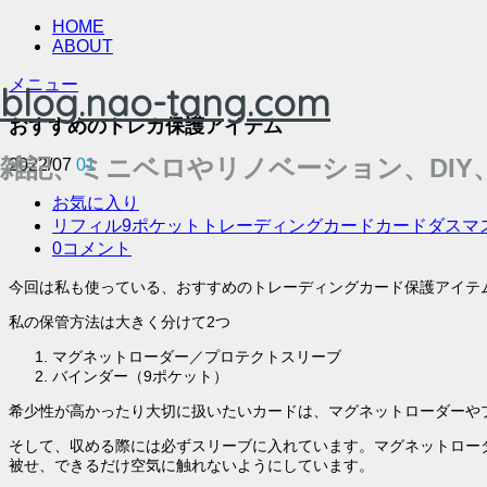
HOME
ABOUT
メニュー
blog.nao-tang.com
おすすめのトレカ保護アイテム
雑記、ミニベロやリノベーション、DIY
2022/07
01
お気に入り
リフィル
9ポケット
トレーディングカード
カードダスマ
0コメント
今回は私も使っている、おすすめのトレーディングカード保護アイテ
私の保管方法は大きく分けて2つ
マグネットローダー／プロテクトスリーブ
バインダー（9ポケット）
希少性が高かったり大切に扱いたいカードは、マグネットローダーや
そして、収める際には必ずスリーブに入れています。マグネットロー
被せ、できるだけ空気に触れないようにしています。