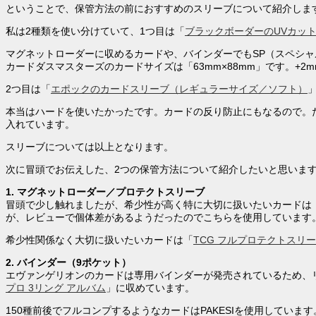
ということで、保管方法の前におすすめのスリーブについて紹介しま
私は2種類を使い分けていて、1つ目は「
ブラックボーダーのUVカット
マグネットローダーに収めるカードや、バインダーでもSP（スペシ
カードダスマスターズのカードサイズは「63mm×88mm」です。+
2つ目は「
エポックのカードスリーブ（レギュラーサイズ／ソフト）
本当はハードを使いたかったです。カードの反り防止にもなるので。
入れています。
スリーブについては以上となります。
次に冒頭でお伝えした、2つの保管方法について紹介したいと思いま
1. マグネットローダー／プロテクトスリーブ
冒頭で少し触れましたが、希少性が高く特に大切に扱いたいカードは
が、レビューで個体差があるようだったのでこちらを使用しています
希少性関係なく大切に扱いたいカードは「
TCG フルプロテクトスリ
2. バインダー（9ポケット）
エヴァンゲリオンのカードは専用バインダーが発売されているため、
プロ 3リング アルバム
」に収めています。
150種前後でフルコンプするようなカードはPAKESIを使用して