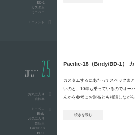
BD-1
カスタム
ミニベロ
0コメント
25
Pacific-18（Birdy/BD-1）
2012/11
カスタムするにあたってスペックまとめ Pa
いのと、10年も乗っているのでオー
お気に入り
んかを参考にお財布とも相談しながら（
自転車
ミニベロ
Birdy
続きを読む
お気に入り
自転車
Pacific-18
BD-1