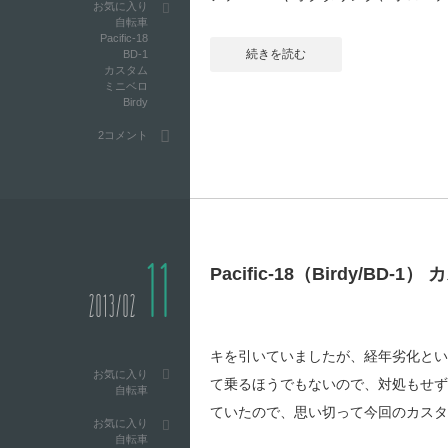
お気に入り
自転車
Pacific-18
続きを読む
BD-1
カスタム
ミニベロ
Birdy
2コメント
11
Pacific-18（Birdy/BD-
2013/02
キを引いていましたが、経年劣化とい
お気に入り
て乗るほうでもないので、対処もせず
自転車
ていたので、思い切って今回のカスタム
お気に入り
自転車