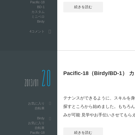
Pacific-18
続きを読む
BD-1
カスタム
ミニベロ
Birdy
4コメント
20
Pacific-18（Birdy/BD-1
2013/01
テナンスができるように、スキルを身
お気に入り
探すところから始めました。もちろん
自転車
みが可能 見学やお手伝いさせてもらえる
Birdy
お気に入り
自転車
続きを読む
Pacific-18