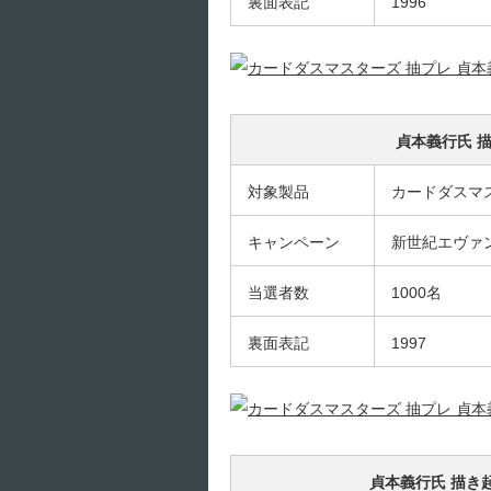
裏面表記
1996
貞本義行氏 
対象製品
カードダスマ
キャンペーン
新世紀エヴァ
当選者数
1000名
裏面表記
1997
貞本義行氏 描き